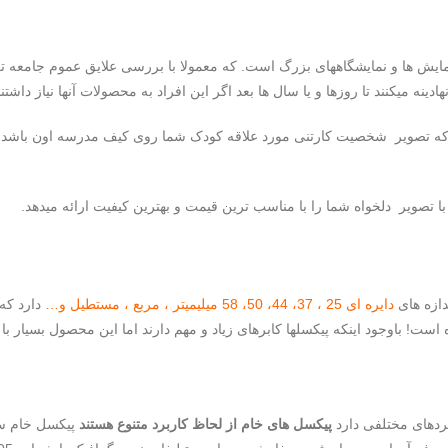
یش ها و نمایشگاههای بزرگ است. که معمولا با بررسی علایق عموم جامعه تعداد
ینه میکنند تا روزها و یا سال ها بعد اگر این افراد به محصولات آنها نیاز داشتن
که تصویر شخصیت کارتنی مورد علاقه کودک شما روی کیف مدرسه اون باشد یا بر
با تصویر دلخواه شما را با مناسب ترین قیمت و بهترین کیفیت ارائه میدهد.
دازه های
دایره ای 25 ، 37، 44، 50، 58 میلیمیتر ، مربع ، مستطیل و…
دارد که 
ست! باوجود اینکه پیکسلها کابرهای زیاد و مهم دارند اما این محصول بسیار با
دهای مختلفی دارد
پیکسل های خام از لحاظ کاربرد متنوع هستند
پیکسل خام سو