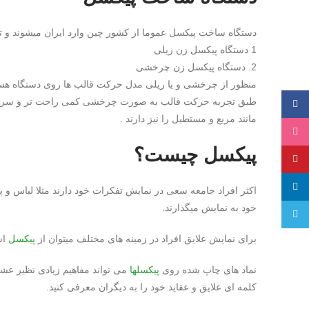
دستگاه ساخت پیکسل عموما از کشور چین وارد ایران میشوند و تا ب
1 دستگاه پیکسل زن ریلی
2. دستگاه پیکسل زن چرخشی
منظور از چرخشی و یا ریلی مدل حرکت قالب ها روی دستگاه ه
طبق تجربه حرکت قالب به صورت چرخشی کمی راحت تر و سریع ت
فیسبوک
مانند مربع و مستطیل را نیز دارند .
اینستاگرام
پیکسل چیست؟
پینترست
لینکدین
اکثر افراد جامعه سعی در نمایش تفکرات خود دارند مثلا لباس و پ
خود به نمایش میگذارند.
تلگرام
برای نمایش علایق افراد در زمینه های مختلف میتوان از
پیکسل
اس
نماد های چاپ شده روی
پیکسلها
می تواند مفاهیم زیادی نظیر عش
کلمه ای علایق و عقاید خود را به دیگران معرفی کنید.