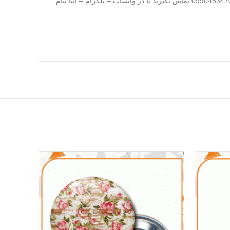
است. یکی از مزیت های پیکسل خام قیمت مناسب و مقرونه به صرفه آن است. برای ثبت سفارش در چاپ و تبلیغات نوین گرافیک با شماره 09904534705 تماس بگیرید یا در واتساپ – تلگرام – ایتا پیام