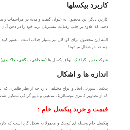
کاربرد پیکسلها
کاربرد دیگر این محصول به عنوان گیفت و هدیه در مراسمات و هما
دهند. که علاوه بر جلب رضایت مشتریان برند خود را در ذهن آنان نهاد
البته این محصول برای کودکان نیز بسیار جذاب است . تصور کنید 
چه حد خوشحال میشود؟
شرکت
نوین گرافیک
انواع پیکسل ها (
سنجاقی
،
مگنتی
،
جاکلیدی
) 
اندازه ها و اشکال
پیکسل سوزنی ابعاد و انواع مختلفی دارد چه از نظر ظاهری که ان
که از تصاویر فانتزی،نوستالژیک،مذهبی و تایپو گرافی تشکیل شده ا
قیمت و خرید پیکسل خام :
پیکسل خام
وسیله ای کوچک و معمولا به شکل گرد است که کاربر