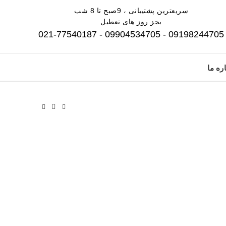
سریعترین پشتیبانی ، 9صبح تا 8 شب
بجز روز های تعطیل
09198244705 - 09904534705 - 021-77540187
ره ما