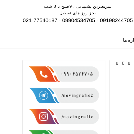
سریعترین پشتیبانی ، 9صبح تا 8 شب
بجز روز های تعطیل
09198244705 - 09904534705 - 021-77540187
ره ما