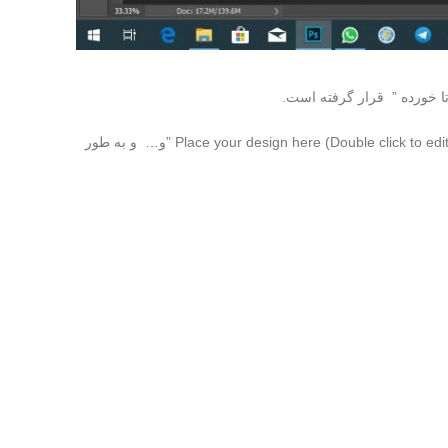
معمولا طراحان گرافیک بر روی لایه اسمارت آبجکت موکاپ متنی راهنما مثل ” Add logo here ” یا ” Place your design here (Double click to edit) ” ” Add your logo ” ” Place Logo here ”و… و به طور