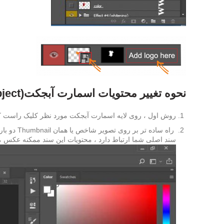
نحوه تغییر محتویات اسمارت آبجکت(smart object)
روش اول ، روی لایه اسمارت آبجکت مورد نظر کلیک راست کرده و از بین گزینه ها گ
راه ساده
سند اصلی شما ارتباط دارد ، محتویات این سند ممکنه عکس ، 