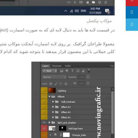
پینترست
لینکدین
موکاپ پیکسل
تلگرام
در قسمت لایه ها باید به دنبال لایه ای که به صورت اسمارت (smart object) است بگردید که در کوشه پایین این لایه ها یه آیکن به شکل ” کاغذ تا خورده ” قرار گرفته است.
کلی جملاتی با این مضمون قرار میدهند تا متوجه شوید که کدام لایه 