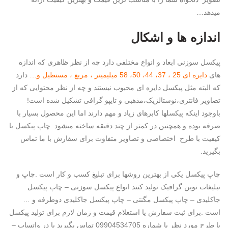
میدهد…
اندازه ها و اشکال
پیکسل سوزنی ابعاد و انواع مختلفی دارد چه از نظر ظاهری که اندازه
های
دایره ای 25 ، 37، 44، 50، 58 میلیمیتر ، مربع ، مستطیل و…
دارد
که البته مثل پیکسل دایره ای محبوب نیستند و چه از نظر محتوایی که از
تصاویر فانتزی،نوستالژیک،مذهبی و تایپو گرافی تشکیل شده است!
باوجود اینکه پیکسلها کابرهای زیاد و مهم دارند اما این محصول بسیار با
صرفه بوده و همچنین در کمتر از چند دقیقه ساخته میشود. چاپ پیکسل با
کیفیت با طرح اختصاصی و تصاویر متفاوت برای سفارش با ما تماس
بگیرید.
چاپ پیکسل یکی از بهترین روشها برای تبلیغ کسب و کار است .چاپ و
تبلیغات نوین گرافیک تولید کنند انواع پیکسل سوزنی – چاپ پیکسل
جاکلیدی – چاپ پیکسل مگنتی – چاپ پیکسل جاکلیدی دوطرفه و …
است .برای ثبت سفارش یا استعلام قیمت و زمان لازم برای تولید پیکسل
با طرح مورد نظر با شماره 09904534705 تماس بگیرید یا در واتساپ –