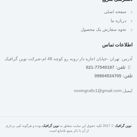
صفحه اصلی
درباره ما
نحوه سفارش یک محصول
اطلاعات تماس
آدرس: تهران -خیابان اجاره دار-روبه رو کوچه 48 ام-شرکت نوین گرافیک
تلفن: 77540187-021
تلفن: 09904534705
ایمیل:novingrafic1@gmail.com
نوین گرافیک
2017 کلیه حقوق این سایت متعلق به
نوین گرافیک
.بوده و هرگونه کپی برداری
از آن با ذکر منبع بلامانع است.