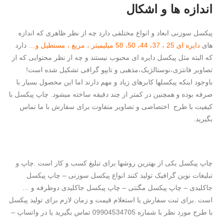
اندازه ها و اشکال
پیکسل سوزنی ابعاد و انواع مختلفی دارد چه از نظر ظاهری که اندازه
های
دایره ای 25 ، 37، 44، 50، 58 میلیمیتر ، مربع ، مستطیل و…
دارد
که البته مثل پیکسل دایره ای محبوب نیستند و چه از نظر محتوایی که از
تصاویر فانتزی،نوستالژیک،مذهبی و تایپو گرافی تشکیل شده است!
باوجود اینکه پیکسلها کابرهای زیاد و مهم دارند اما این محصول بسیار با
صرفه بوده و همچنین در کمتر از چند دقیقه ساخته میشود. چاپ پیکسل با
کیفیت با طرح اختصاصی و تصاویر متفاوت برای سفارش با ما تماس
بگیرید.
چاپ پیکسل یکی از بهترین روشها برای تبلیغ کسب و کار است .چاپ و
تبلیغات نوین گرافیک تولید کنند انواع پیکسل سوزنی – چاپ پیکسل
جاکلیدی – چاپ پیکسل مگنتی – چاپ پیکسل جاکلیدی دوطرفه و …
است .برای ثبت سفارش یا استعلام قیمت و زمان لازم برای تولید پیکسل
با طرح مورد نظر با شماره 09904534705 تماس بگیرید یا در واتساپ –