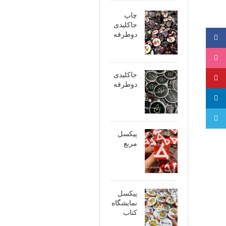
چاپ
جاکلیدی
دوطرفه
فیسبوک
اینستاگرام
جاکلیدی
پینترست
دوطرفه
لینکدین
تلگرام
پیکسل
مربع
پیکسل
نمایشگاه
کتاب