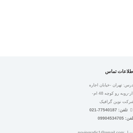
طلاعات تماس
درس: تهران -خیابان اجاره
دار-روبه رو کوچه 48 ام-
رکت نوین گرافیک
تلفن: 77540187-021
ن: 09904534705
:novingrafic1@gmail.com