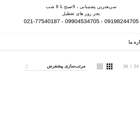
سریعترین پشتیبانی ، 9صبح تا 8 شب
بجز روز های تعطیل
09198244705 - 09904534705 - 021-77540187
ره ما
36
24