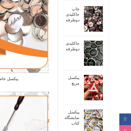
چاپ
جاکلیدی
دوطرفه
جاکلیدی
دوطرفه
پیکسل
پیکسل خام
مربع
پیکسل
نمایشگاه
فیسبوک
کتاب