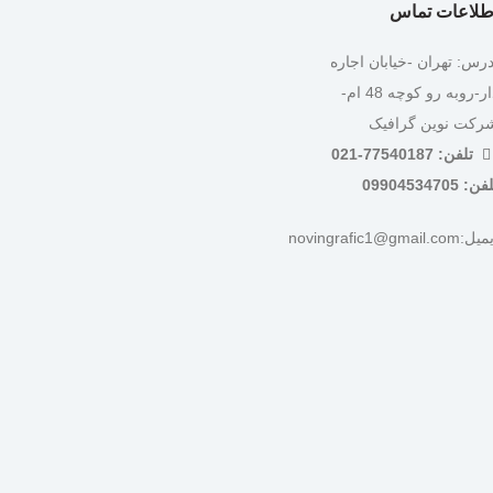
طلاعات تماس
درس: تهران -خیابان اجاره
دار-روبه رو کوچه 48 ام-
رکت نوین گرافیک
تلفن: 77540187-021
ن: 09904534705
:novingrafic1@gmail.com