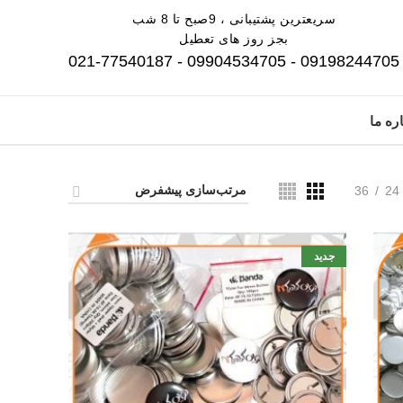
سریعترین پشتیبانی ، 9صبح تا 8 شب
بجز روز های تعطیل
09198244705 - 09904534705 - 021-77540187
ره ما
36
24
جدید