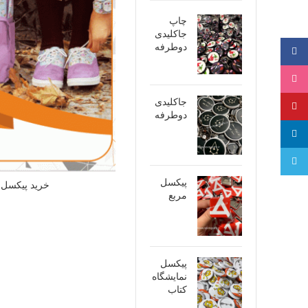
چاپ
جاکلیدی
دوطرفه
فیسبوک
اینستاگرام
جاکلیدی
پینترست
دوطرفه
لینکدین
تلگرام
پیکسل
خرید پیکسل
مربع
پیکسل
نمایشگاه
کتاب