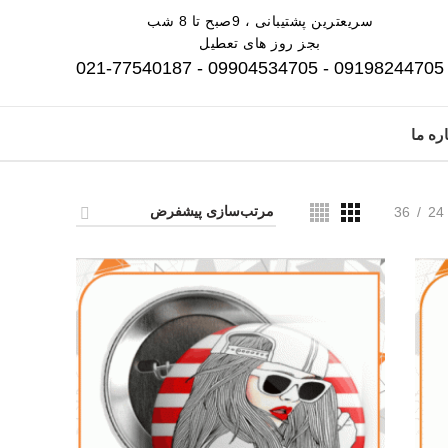
سریعترین پشتیبانی ، 9صبح تا 8 شب
بجز روز های تعطیل
09198244705 - 09904534705 - 021-77540187
ره ما
36
24