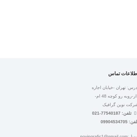
طلاعات تماس
درس: تهران -خیابان اجاره
دار-روبه رو کوچه 48 ام-
رکت نوین گرافیک
تلفن: 77540187-021
ن: 09904534705
:novingrafic1@gmail.com