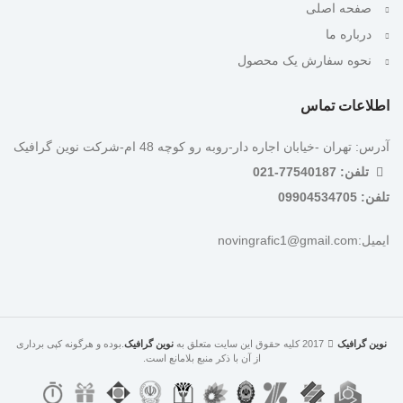
صفحه اصلی
درباره ما
نحوه سفارش یک محصول
اطلاعات تماس
آدرس: تهران -خیابان اجاره دار-روبه رو کوچه 48 ام-شرکت نوین گرافیک
تلفن: 77540187-021
تلفن: 09904534705
ایمیل:novingrafic1@gmail.com
نوین گرافیک
2017 کلیه حقوق این سایت متعلق به
نوین گرافیک
.بوده و هرگونه کپی برداری
از آن با ذکر منبع بلامانع است.