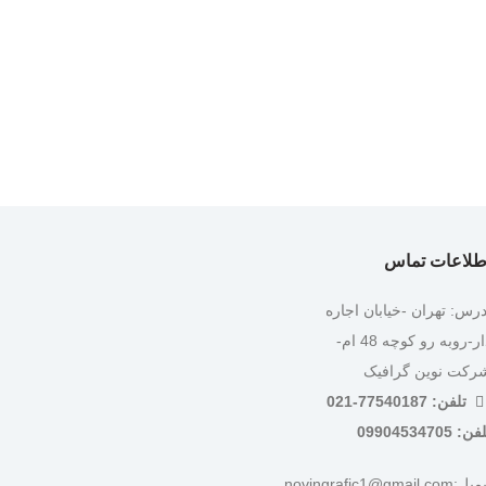
طلاعات تماس
درس: تهران -خیابان اجاره
دار-روبه رو کوچه 48 ام-
رکت نوین گرافیک
تلفن: 77540187-021
ن: 09904534705
:novingrafic1@gmail.com