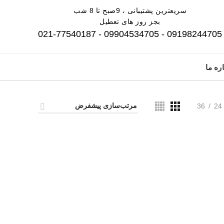
سریعترین پشتیبانی ، 9صبح تا 8 شب
بجز روز های تعطیل
09198244705 - 09904534705 - 021-77540187
ره ما
36
24