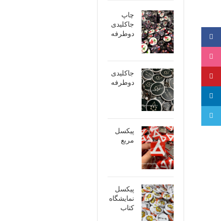
چاپ
جاکلیدی
دوطرفه
فیسبوک
اینستاگرام
جاکلیدی
پینترست
دوطرفه
لینکدین
تلگرام
پیکسل
مربع
پیکسل
نمایشگاه
کتاب