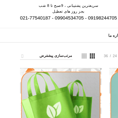
سریعترین پشتیبانی ، 9صبح تا 8 شب
بجز روز های تعطیل
09198244705 - 09904534705 - 021-77540187
ره ما
36
24