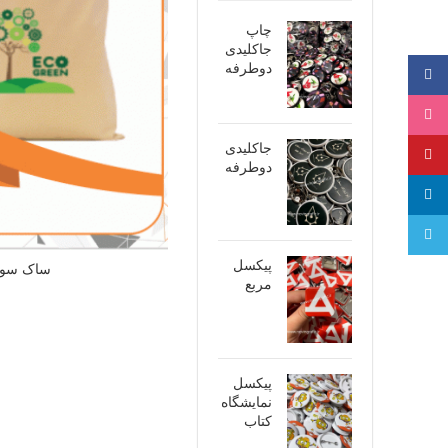
چاپ
جاکلیدی
دوطرفه
فیسبوک
اینستاگرام
جاکلیدی
پینترست
دوطرفه
لینکدین
تلگرام
پیکسل
ساک سوز
مربع
پیکسل
نمایشگاه
کتاب