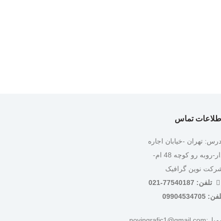
طلاعات تماس
درس: تهران -خیابان اجاره
دار-روبه رو کوچه 48 ام-
رکت نوین گرافیک
تلفن: 77540187-021
ن: 09904534705
:novingrafic1@gmail.com