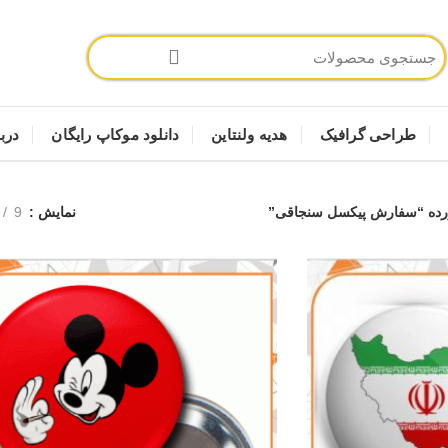
طراحی گرافیک
هدیه ولنتاین
دانلود موکاپ رایگان
دربا
ده “سفارش پیکسل سنجاقی”
نمایش
9