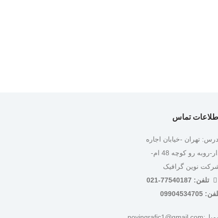
طلاعات تماس
درس: تهران -خیابان اجاره
دار-روبه رو کوچه 48 ام-
رکت نوین گرافیک
تلفن: 77540187-021
ن: 09904534705
:novingrafic1@gmail.com