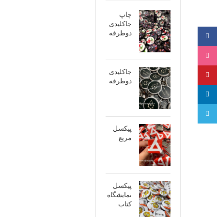
چاپ
جاکلیدی
دوطرفه
فیسبوک
اینستاگرام
جاکلیدی
پینترست
دوطرفه
لینکدین
تلگرام
پیکسل
مربع
پیکسل
نمایشگاه
کتاب