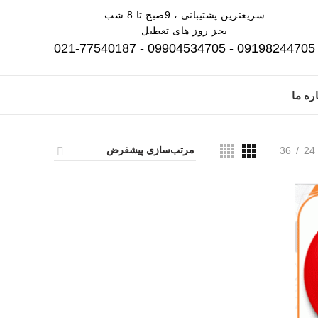
سریعترین پشتیبانی ، 9صبح تا 8 شب
بجز روز های تعطیل
09198244705 - 09904534705 - 021-77540187
ره ما
36
24