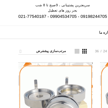
سریعترین پشتیبانی ، 9صبح تا 8 شب
بجز روز های تعطیل
09198244705 - 09904534705 - 021-77540187
ره ما
36
24