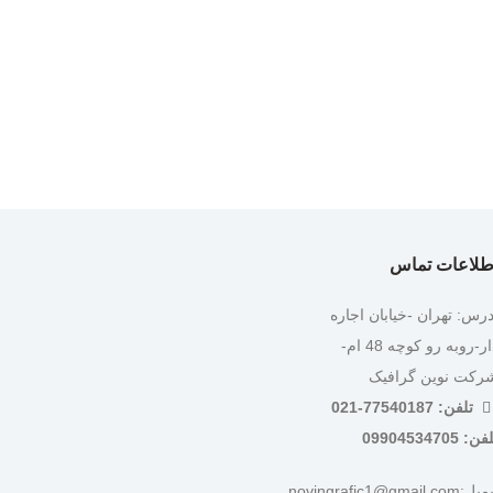
طلاعات تماس
درس: تهران -خیابان اجاره
دار-روبه رو کوچه 48 ام-
رکت نوین گرافیک
تلفن: 77540187-021
ن: 09904534705
:novingrafic1@gmail.com