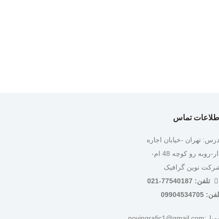
طلاعات تماس
درس: تهران -خیابان اجاره
دار-روبه رو کوچه 48 ام-
رکت نوین گرافیک
تلفن: 77540187-021
ن: 09904534705
:novingrafic1@gmail.com