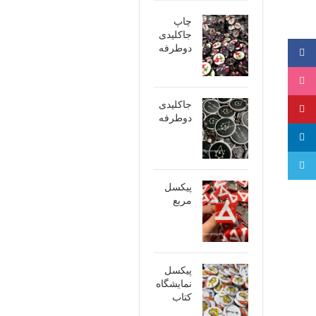
چاپ
جاکلیدی
دوطرفه
فیسبوک
اینستاگرام
جاکلیدی
پینترست
دوطرفه
لینکدین
تلگرام
پیکسل
مربع
پیکسل
نمایشگاه
کتاب