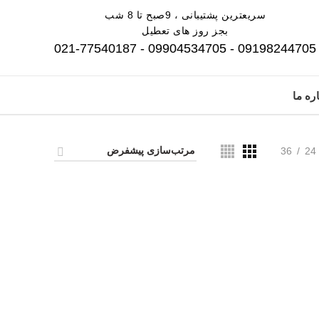
سریعترین پشتیبانی ، 9صبح تا 8 شب
بجز روز های تعطیل
09198244705 - 09904534705 - 021-77540187
ره ما
36
24