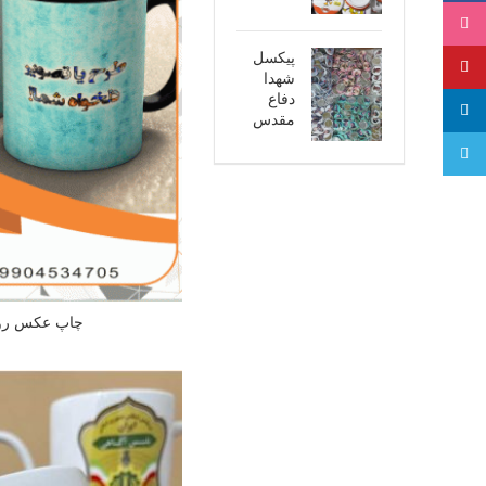
اینستاگرام
پیکسل
پینترست
شهدا
دفاع
لینکدین
مقدس
تلگرام
چاپ عکس روی