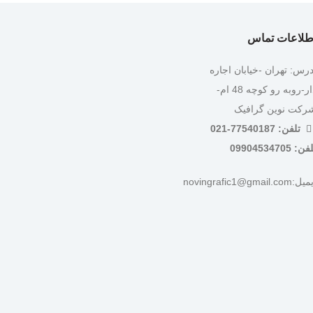
طلاعات تماس
درس: تهران -خیابان اجاره
دار-روبه رو کوچه 48 ام-
رکت نوین گرافیک
تلفن: 77540187-021
ن: 09904534705
:novingrafic1@gmail.com