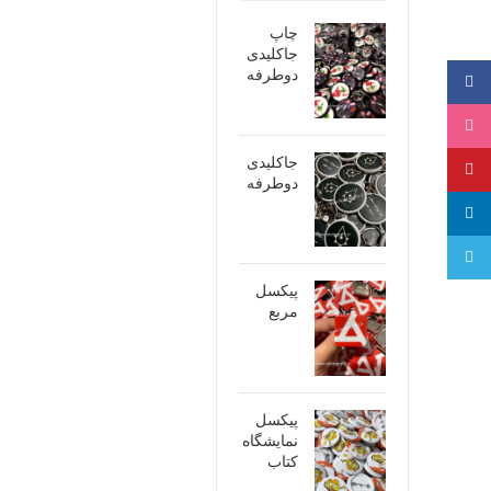
چاپ
جاکلیدی
دوطرفه
فیسبوک
اینستاگرام
جاکلیدی
پینترست
دوطرفه
لینکدین
تلگرام
پیکسل
مربع
پیکسل
نمایشگاه
کتاب