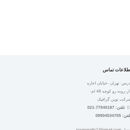
طلاعات تماس
درس: تهران -خیابان اجاره
دار-روبه رو کوچه 48 ام-
رکت نوین گرافیک
تلفن: 77540187-021
ن: 09904534705
:novingrafic1@gmail.com