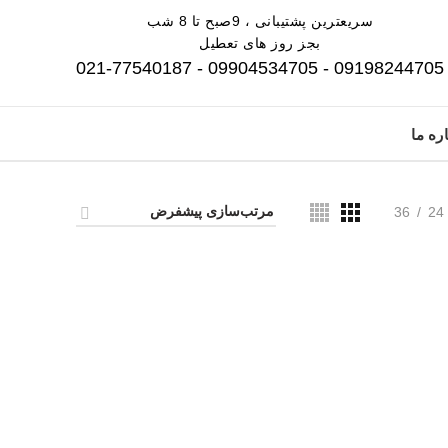
سریعترین پشتیبانی ، 9صبح تا 8 شب
بجز روز های تعطیل
09198244705 - 09904534705 - 021-77540187
ره ما
36
24