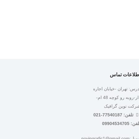
طلاعات تماس
درس: تهران -خیابان اجاره
دار-روبه رو کوچه 48 ام-
رکت نوین گرافیک
تلفن: 77540187-021
ن: 09904534705
:novingrafic1@gmail.com