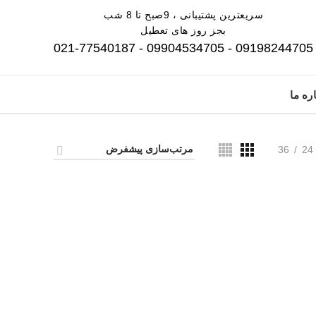
سریعترین پشتیبانی ، 9صبح تا 8 شب
بجز روز های تعطیل
09198244705 - 09904534705 - 021-77540187
ره ما
36
24