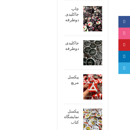
چاپ
جاکلیدی
دوطرفه
فیسبوک
اینستاگرام
جاکلیدی
پینترست
دوطرفه
لینکدین
تلگرام
پیکسل
مربع
پیکسل
نمایشگاه
کتاب