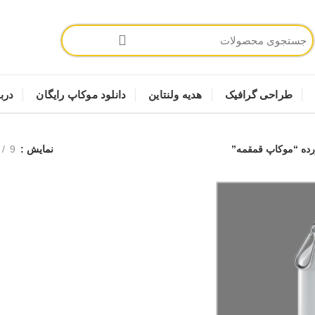
طراحی گرافیک
هدیه ولنتاین
دانلود موکاپ رایگان
دربا
ه “موکاپ قمقمه”
نمایش
9