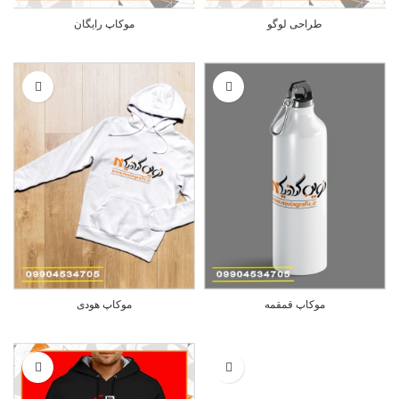
طراحی لوگو
موکاپ رایگان
موکاپ قمقمه
موکاپ هودی