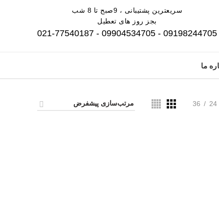
سریعترین پشتیبانی ، 9صبح تا 8 شب
بجز روز های تعطیل
09198244705 - 09904534705 - 021-77540187
ره ما
36
24