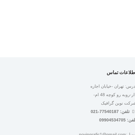
طلاعات تماس
درس: تهران -خیابان اجاره
دار-روبه رو کوچه 48 ام-
رکت نوین گرافیک
تلفن: 77540187-021
ن: 09904534705
:novingrafic1@gmail.com