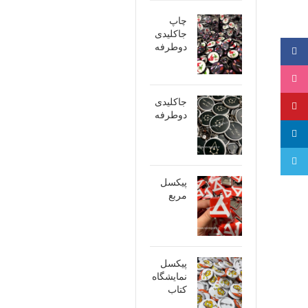
چاپ
جاکلیدی
دوطرفه
فیسبوک
اینستاگرام
جاکلیدی
پینترست
دوطرفه
لینکدین
تلگرام
پیکسل
مربع
پیکسل
نمایشگاه
کتاب