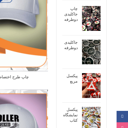
چاپ
جاکلیدی
دوطرفه
جاکلیدی
دوطرفه
پیکسل
چاپ طرح اختصاص
مربع
پیکسل
نمایشگاه
فیسبوک
کتاب