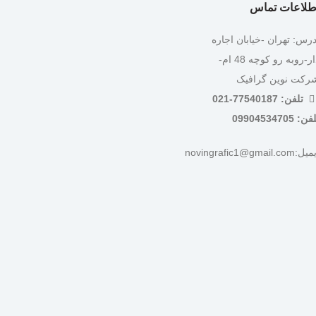
طلاعات تماس
درس: تهران -خیابان اجاره
دار-روبه رو کوچه 48 ام-
رکت نوین گرافیک
تلفن: 77540187-021
ن: 09904534705
:novingrafic1@gmail.com