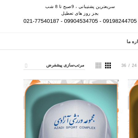
سریعترین پشتیبانی ، 9صبح تا 8 شب
بجز روز های تعطیل
09198244705 - 09904534705 - 021-77540187
ره ما
36
24