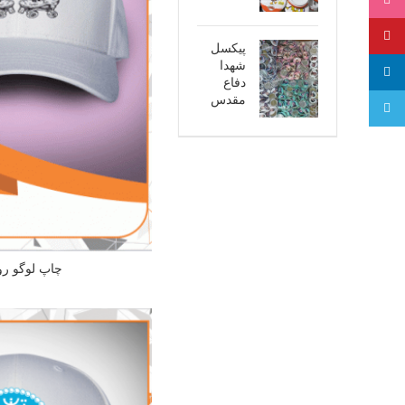
اینستاگرام
پینترست
پیکسل
شهدا
لینکدین
دفاع
مقدس
تلگرام
چاپ لوگو رو