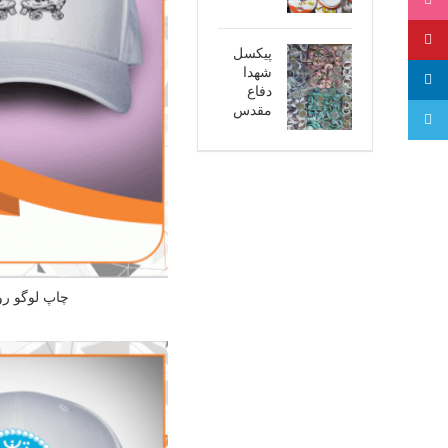
اینستاگرام
پینترست
پیکسل
شهدا
لینکدین
دفاع
مقدس
تلگرام
چاپ لوگو رو