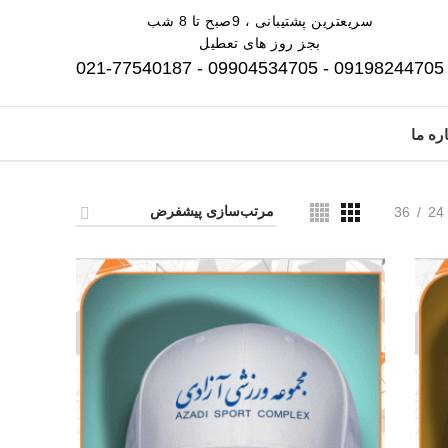
سریعترین پشتیبانی ، 9صبح تا 8 شب
بجز روز های تعطیل
09198244705 - 09904534705 - 021-77540187
ره ما
36
24