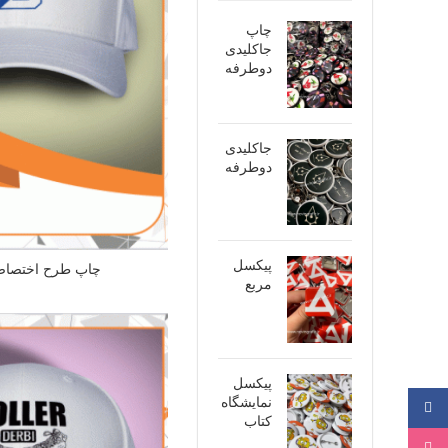
چاپ
جاکلیدی
دوطرفه
جاکلیدی
دوطرفه
پیکسل
چاپ طرح اختصاص
مربع
پیکسل
نمایشگاه
فیسبوک
کتاب