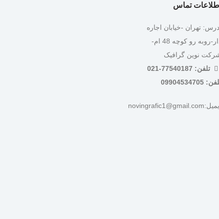
طلاعات تماس
درس: تهران -خیابان اجاره
دار-روبه رو کوچه 48 ام-
رکت نوین گرافیک
تلفن: 77540187-021
ن: 09904534705
:novingrafic1@gmail.com