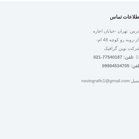
طلاعات تماس
درس: تهران -خیابان اجاره
دار-روبه رو کوچه 48 ام-
رکت نوین گرافیک
تلفن: 77540187-021
ن: 09904534705
:novingrafic1@gmail.com