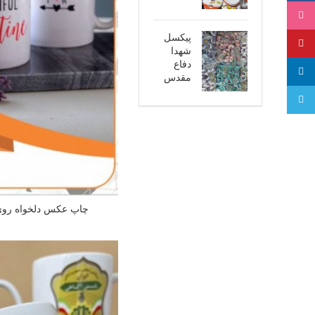
اینستاگرام
پیکسل
پینترست
شهدا
دفاع
لینکدین
مقدس
تلگرام
چاپ عکس دلخواه روی 