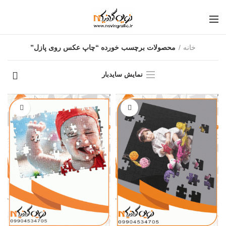
خانه
محصولات برچسب خورده “چاپ عکس روی پازل”
نمایش سایدبار