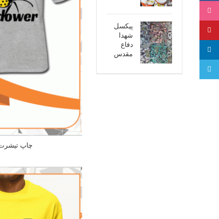
اینستاگرام
پیکسل
پینترست
شهدا
دفاع
لینکدین
مقدس
تلگرام
چاپ تیشرت 