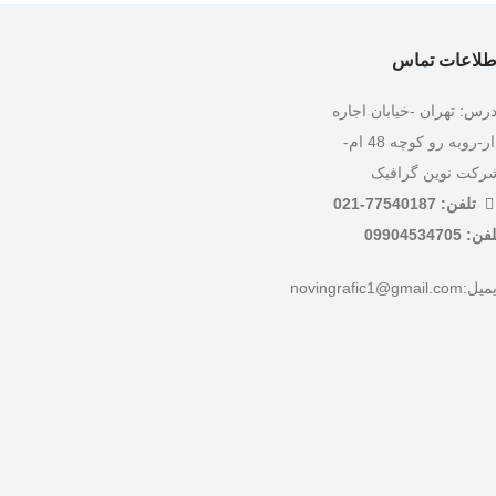
طلاعات تماس
درس: تهران -خیابان اجاره
دار-روبه رو کوچه 48 ام-
رکت نوین گرافیک
تلفن: 77540187-021
ن: 09904534705
:novingrafic1@gmail.com