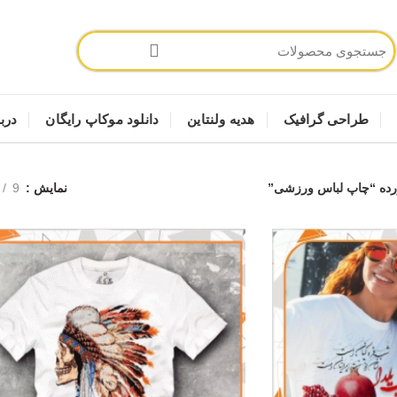
طراحی گرافیک
هدیه ولنتاین
دانلود موکاپ رایگان
دربا
ده “چاپ لباس ورزشی”
نمایش
9