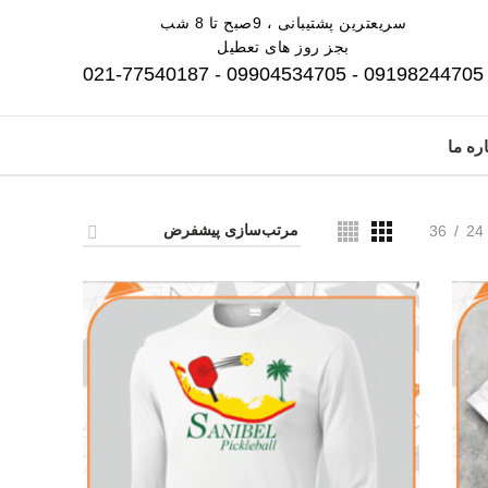
سریعترین پشتیبانی ، 9صبح تا 8 شب
بجز روز های تعطیل
09198244705 - 09904534705 - 021-77540187
ره ما
36
24