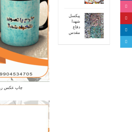
اینستاگرام
پیکسل
پینترست
شهدا
دفاع
لینکدین
مقدس
تلگرام
چاپ عکس روی