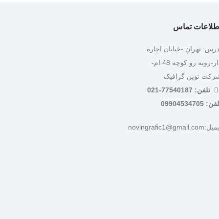
طلاعات تماس
درس: تهران -خیابان اجاره
دار-روبه رو کوچه 48 ام-
رکت نوین گرافیک
تلفن: 77540187-021
ن: 09904534705
:novingrafic1@gmail.com