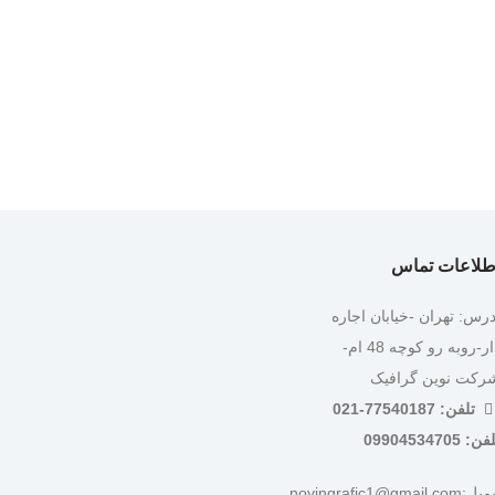
طلاعات تماس
درس: تهران -خیابان اجاره
دار-روبه رو کوچه 48 ام-
رکت نوین گرافیک
تلفن: 77540187-021
ن: 09904534705
:novingrafic1@gmail.com