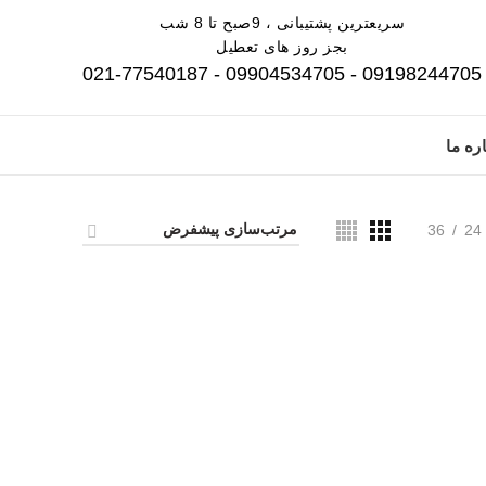
سریعترین پشتیبانی ، 9صبح تا 8 شب
بجز روز های تعطیل
09198244705 - 09904534705 - 021-77540187
ره ما
36
24