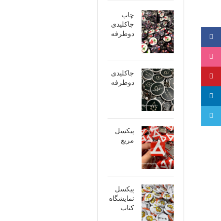
چاپ
جاکلیدی
دوطرفه
فیسبوک
اینستاگرام
جاکلیدی
پینترست
دوطرفه
لینکدین
تلگرام
پیکسل
مربع
پیکسل
نمایشگاه
کتاب