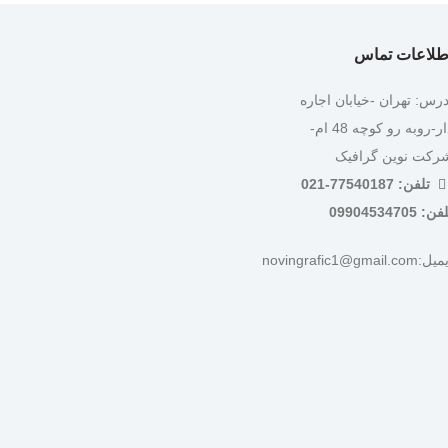
طلاعات تماس
درس: تهران -خیابان اجاره
دار-روبه رو کوچه 48 ام-
رکت نوین گرافیک
تلفن: 77540187-021
ن: 09904534705
:novingrafic1@gmail.com