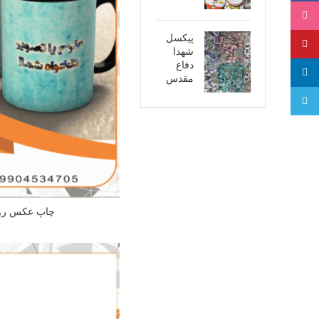
اینستاگرام
پیکسل
پینترست
شهدا
دفاع
لینکدین
مقدس
تلگرام
چاپ عکس روی