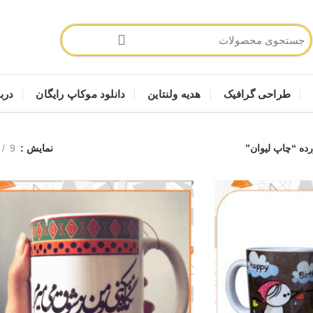
طراحی گرافیک
هدیه ولنتاین
دانلود موکاپ رایگان
دربا
ه “چاپ لیوان”
نمایش
9