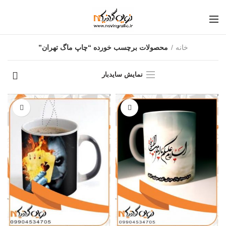
خانه
محصولات برچسب خورده “چاپ ماگ تهران”
نمایش سایدبار