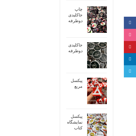
چاپ
جاکلیدی
دوطرفه
فیسبوک
اینستاگرام
جاکلیدی
پینترست
دوطرفه
لینکدین
تلگرام
پیکسل
مربع
پیکسل
نمایشگاه
کتاب