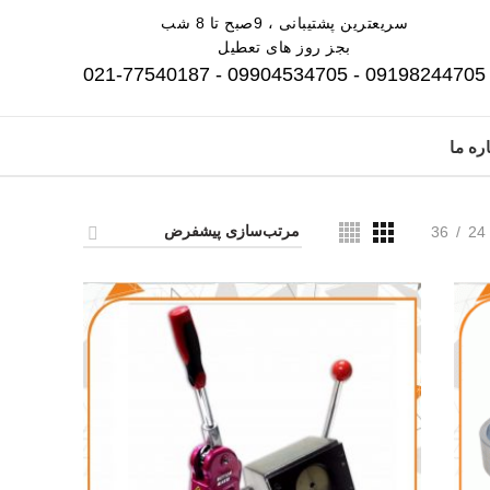
سریعترین پشتیبانی ، 9صبح تا 8 شب
بجز روز های تعطیل
09198244705 - 09904534705 - 021-77540187
ره ما
36
24