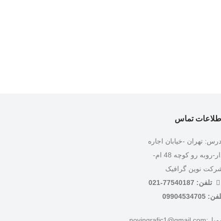
طلاعات تماس
درس: تهران -خیابان اجاره
دار-روبه رو کوچه 48 ام-
رکت نوین گرافیک
تلفن: 77540187-021
ن: 09904534705
:novingrafic1@gmail.com