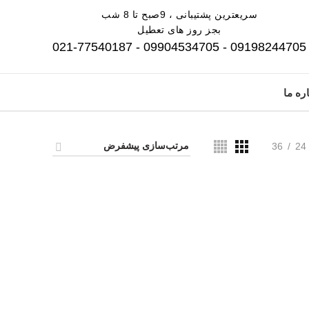
سریعترین پشتیبانی ، 9صبح تا 8 شب
بجز روز های تعطیل
09198244705 - 09904534705 - 021-77540187
ره ما
36
24