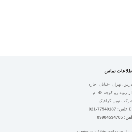
طلاعات تماس
درس: تهران -خیابان اجاره
دار-روبه رو کوچه 48 ام-
رکت نوین گرافیک
تلفن: 77540187-021
ن: 09904534705
:novingrafic1@gmail.com