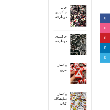
چاپ
جاکلیدی
دوطرفه
فیسبوک
اینستاگرام
جاکلیدی
پینترست
دوطرفه
لینکدین
تلگرام
پیکسل
مربع
پیکسل
نمایشگاه
کتاب