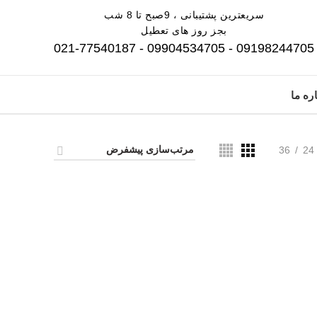
سریعترین پشتیبانی ، 9صبح تا 8 شب
بجز روز های تعطیل
09198244705 - 09904534705 - 021-77540187
ره ما
36
24