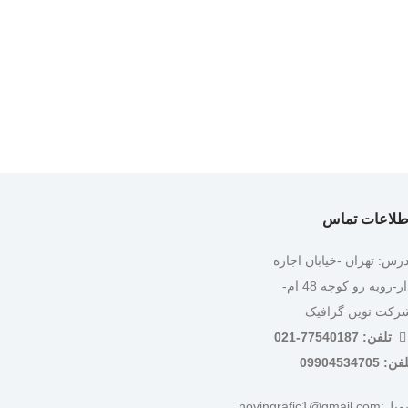
طلاعات تماس
درس: تهران -خیابان اجاره
دار-روبه رو کوچه 48 ام-
رکت نوین گرافیک
تلفن: 77540187-021
ن: 09904534705
:novingrafic1@gmail.com