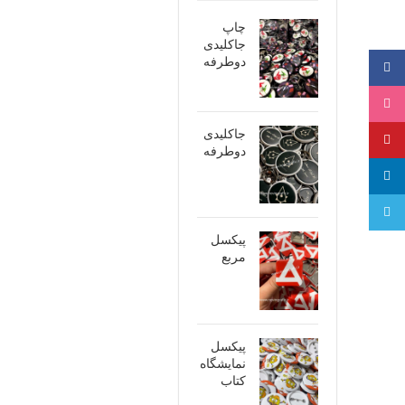
چاپ
جاکلیدی
دوطرفه
فیسبوک
اینستاگرام
جاکلیدی
پینترست
دوطرفه
لینکدین
تلگرام
پیکسل
مربع
پیکسل
نمایشگاه
کتاب