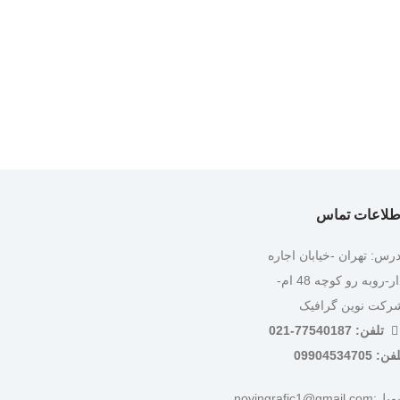
طلاعات تماس
درس: تهران -خیابان اجاره
دار-روبه رو کوچه 48 ام-
رکت نوین گرافیک
تلفن: 77540187-021
ن: 09904534705
:novingrafic1@gmail.com