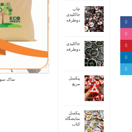
چاپ
جاکلیدی
دوطرفه
فیسبوک
اینستاگرام
جاکلیدی
پینترست
دوطرفه
لینکدین
تلگرام
پیکسل
ساک سوز
مربع
پیکسل
نمایشگاه
کتاب