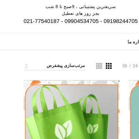
سریعترین پشتیبانی ، 9صبح تا 8 شب
بجز روز های تعطیل
09198244705 - 09904534705 - 021-77540187
ره ما
36
24