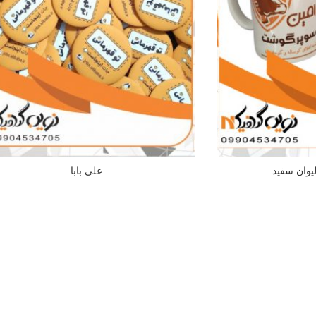
یوان سفید
علی بابا