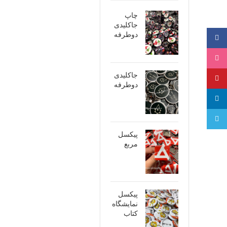
چاپ
جاکلیدی
دوطرفه
فیسبوک
اینستاگرام
جاکلیدی
پینترست
دوطرفه
لینکدین
تلگرام
پیکسل
مربع
پیکسل
نمایشگاه
کتاب