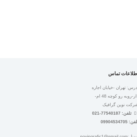
طلاعات تماس
درس: تهران -خیابان اجاره
دار-روبه رو کوچه 48 ام-
رکت نوین گرافیک
تلفن: 77540187-021
ن: 09904534705
:novingrafic1@gmail.com