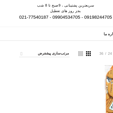
سریعترین پشتیبانی ، 9صبح تا 8 شب
بجز روز های تعطیل
09198244705 - 09904534705 - 021-77540187
ره ما
36
24