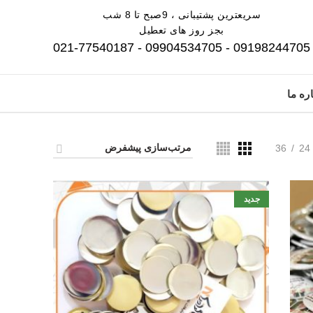
سریعترین پشتیبانی ، 9صبح تا 8 شب
بجز روز های تعطیل
09198244705 - 09904534705 - 021-77540187
ره ما
36
24
جدید