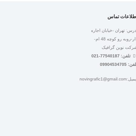
طلاعات تماس
درس: تهران -خیابان اجاره
دار-روبه رو کوچه 48 ام-
رکت نوین گرافیک
تلفن: 77540187-021
ن: 09904534705
:novingrafic1@gmail.com