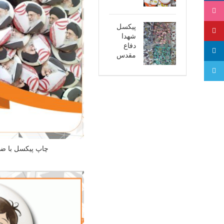
اینستاگرام
پیکسل
پینترست
شهدا
دفاع
لینکدین
مقدس
تلگرام
چاپ پیکسل با ض