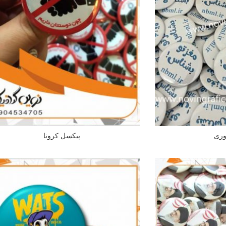
وری
پیکسل کرونا