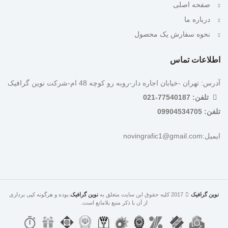
صفحه اصلی
درباره ما
نحوه سفارش یک محصول
اطلاعات تماس
آدرس: تهران -خیابان اجاره دار-روبه رو کوچه 48 ام-شرکت نوین گرافیک
تلفن: 77540187-021
تلفن: 09904534705
ایمیل:novingrafic1@gmail.com
نوین گرافیک
2017 کلیه حقوق این سایت متعلق به
نوین گرافیک
.بوده و هرگونه کپی برداری
از آن با ذکر منبع بلامانع است.