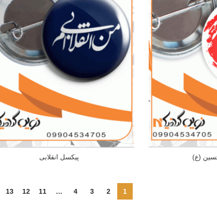
سین (ع)
پیکسل انقلابی
13
12
11
…
4
3
2
1