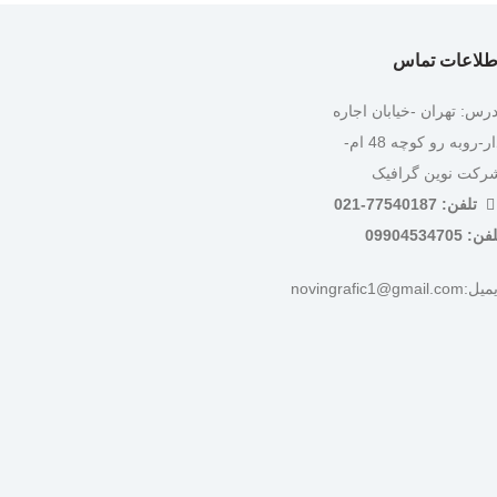
طلاعات تماس
درس: تهران -خیابان اجاره
دار-روبه رو کوچه 48 ام-
رکت نوین گرافیک
تلفن: 77540187-021
ن: 09904534705
:novingrafic1@gmail.com