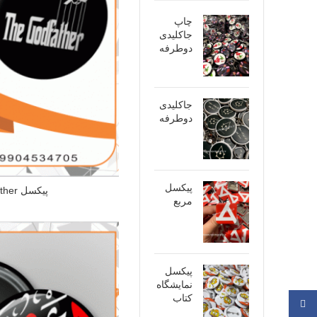
چاپ
جاکلیدی
دوطرفه
جاکلیدی
دوطرفه
پیکسل
پیکسل god father
مربع
پیکسل
نمایشگاه
کتاب
فیسبوک