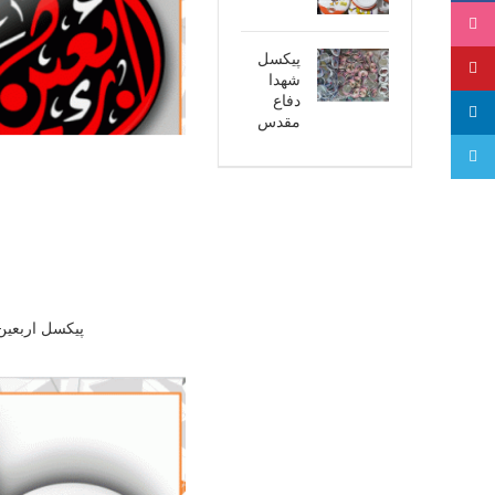
اینستاگرام
پیکسل
پینترست
شهدا
دفاع
لینکدین
مقدس
تلگرام
پیکسل اربعی