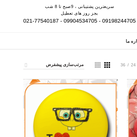
سریعترین پشتیبانی ، 9صبح تا 8 شب
بجز روز های تعطیل
09198244705 - 09904534705 - 021-77540187
ره ما
36
24