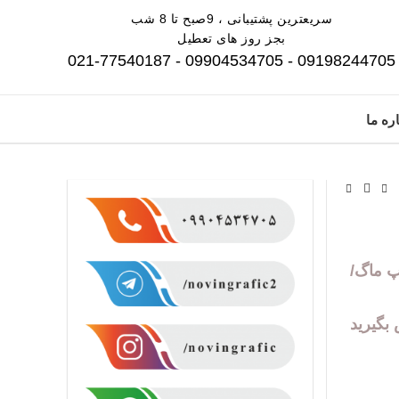
سریعترین پشتیبانی ، 9صبح تا 8 شب
بجز روز های تعطیل
09198244705 - 09904534705 - 021-77540187
ره ما
اپ ماگ/
سفارش با شماره 09904534705 تماس بگیرید