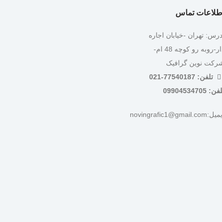
طلاعات تماس
درس: تهران -خیابان اجاره
دار-روبه رو کوچه 48 ام-
رکت نوین گرافیک
تلفن: 77540187-021
ن: 09904534705
:novingrafic1@gmail.com