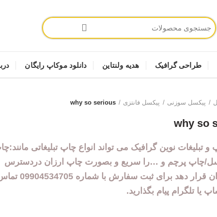
طراحی گرافیک
هدیه ولنتاین
دانلود موکاپ رایگان
دربا
ل
پیکسل سوزنی
پیکسل فانتزی
why so serious
why so s
 و تبل
یغات
نوین گرافیک
می تواند انواع چ
اپ تبلیغاتی مانند:چ
ل/چاپ پرچم و …
را سریع و بصورت چاپ ارزان دردسترس
شماعزیزان قرار دهد برای ثبت 
اپ یا تلگرام پیام بگذارید.