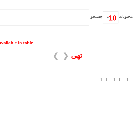
محتویات
جستجو:
vailable in table
تهی
❯
❮