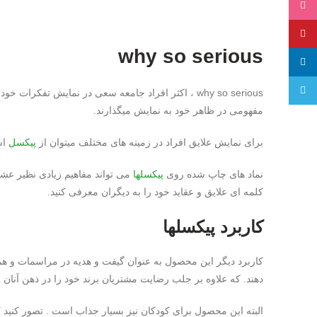
اینستاگرام
پینترست
why so serious
لینکدین
تلگرام
why so serious ، اکثر افراد جامعه سعی در نمایش تفکرات خود دارند مثلا لباس و پوششی را انتخاب میکنند که بیانگر
مفهومی در ظاهر خود به نمایش میگذارند.
برای نمایش علایق افراد در زمینه های مختلف میتوان از
پیکسل
اس
نماد های چاپ شده روی
پیکسلها
می تواند مفاهیم زیادی نظیر عش
کلمه ای علایق و عقاید خود را به دیگران معرفی کنید.
کاربرد پیکسلها
کاربرد دیگر این محصول به عنوان گیفت و هدیه در مراسمات و هما
دهند. که علاوه بر جلب رضایت مشتریان برند خود را در ذهن آنان نهاد
البته این محصول برای کودکان نیز بسیار جذاب است . تصور کنید 