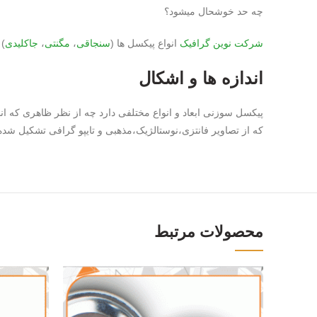
چه حد خوشحال میشود؟
شرکت
نوین گرافیک
انواع پیکسل ها (
سنجاقی
،
مگنتی
،
جاکلیدی
) 
اندازه ها و اشکال
پیکسل سوزنی ابعاد و انواع مختلفی دارد چه از نظر ظاهری که ان
که از تصاویر فانتزی،نوستالژیک،مذهبی و تایپو گرافی تشکیل شده ا
محصولات مرتبط