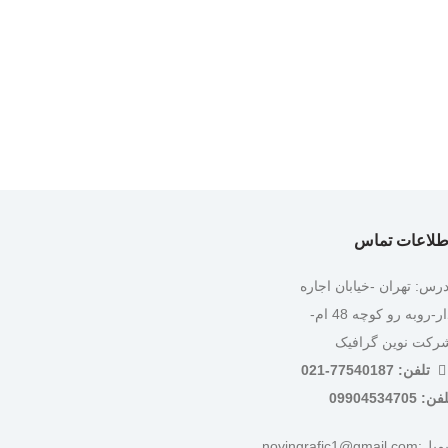
طلاعات تماس
درس: تهران -خیابان اجاره
دار-روبه رو کوچه 48 ام-
رکت نوین گرافیک
تلفن: 77540187-021
ن: 09904534705
:novingrafic1@gmail.com