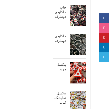
چاپ
جاکلیدی
دوطرفه
فیسبوک
اینستاگرام
جاکلیدی
پینترست
دوطرفه
لینکدین
تلگرام
پیکسل
مربع
پیکسل
نمایشگاه
کتاب