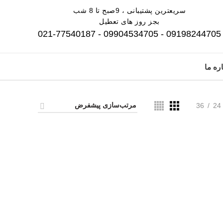
سریعترین پشتیبانی ، 9صبح تا 8 شب
بجز روز های تعطیل
09198244705 - 09904534705 - 021-77540187
ره ما
36
24