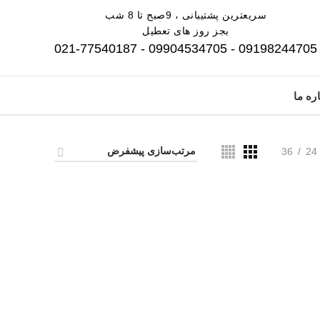
سریعترین پشتیبانی ، 9صبح تا 8 شب
بجز روز های تعطیل
09198244705 - 09904534705 - 021-77540187
ره ما
36
24