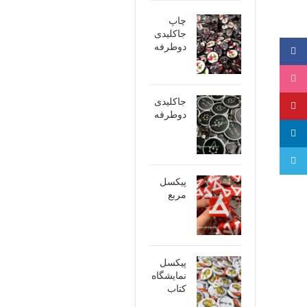
چاپ
جاکلیدی
دوطرفه
فیسبوک
اینستاگرام
جاکلیدی
پینترست
دوطرفه
لینکدین
تلگرام
پیکسل
مربع
پیکسل
نمایشگاه
کتاب