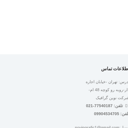
طلاعات تماس
درس: تهران -خیابان اجاره
دار-روبه رو کوچه 48 ام-
رکت نوین گرافیک
تلفن: 77540187-021
ن: 09904534705
:novingrafic1@gmail.com