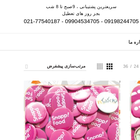
سریعترین پشتیبانی ، 9صبح تا 8 شب
بجز روز های تعطیل
09198244705 - 09904534705 - 021-77540187
ره ما
36
24