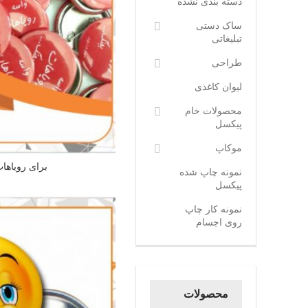
دسته بندی نشده
ساک دستی
تبلیغاتی
طراحی
لیوان کاغذی
محصولات خام
پیکسل
موکاپ
برای رویاها
نمونه چاپ شده
پیکسل
نمونه کار چاپ
روی اجسام
محصولات