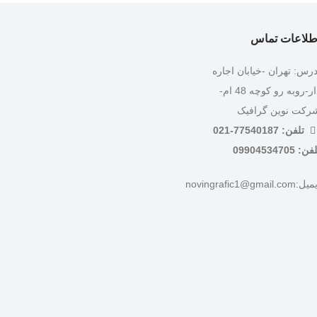
طلاعات تماس
درس: تهران -خیابان اجاره
دار-روبه رو کوچه 48 ام-
رکت نوین گرافیک
تلفن: 77540187-021
ن: 09904534705
:novingrafic1@gmail.com