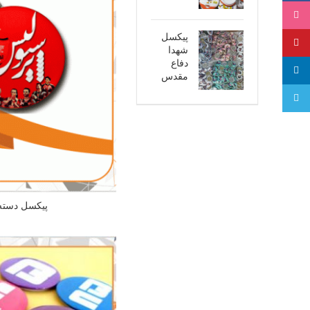
اینستاگرام
پیکسل
پینترست
شهدا
دفاع
لینکدین
مقدس
تلگرام
پیکسل دسته