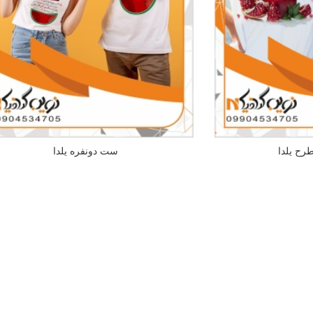
ح یلدا
ست دونفره یلدا