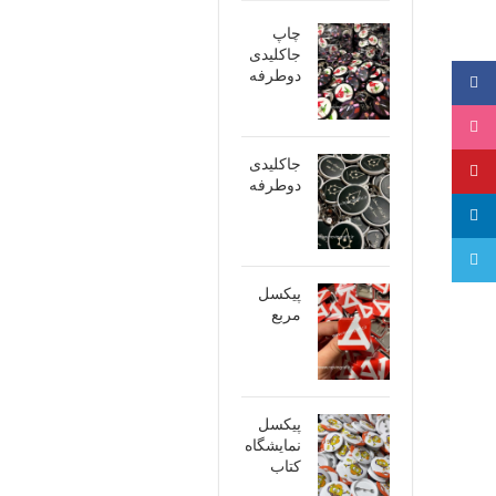
چاپ
جاکلیدی
دوطرفه
فیسبوک
اینستاگرام
جاکلیدی
پینترست
دوطرفه
لینکدین
تلگرام
پیکسل
مربع
پیکسل
نمایشگاه
کتاب