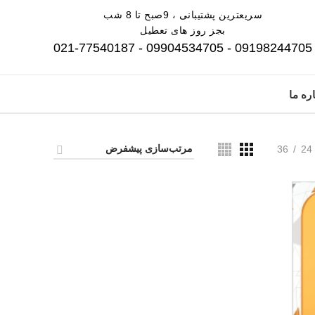
سریعترین پشتیبانی ، 9صبح تا 8 شب
بجز روز های تعطیل
09198244705 - 09904534705 - 021-77540187
ره ما
36
24