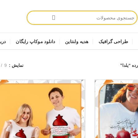
طراحی گرافیک
هدیه ولنتاین
دانلود موکاپ رایگان
دربا
ه “یلدا”
نمایش
9