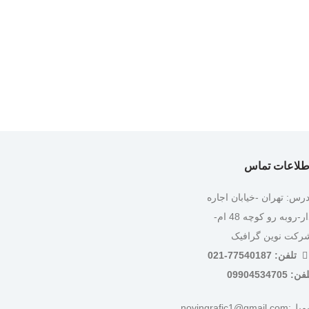
طلاعات تماس
درس: تهران -خیابان اجاره
دار-روبه رو کوچه 48 ام-
رکت نوین گرافیک
تلفن: 77540187-021
ن: 09904534705
:novingrafic1@gmail.com