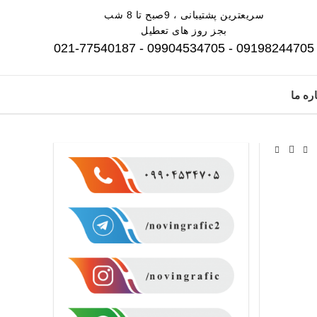
سریعترین پشتیبانی ، 9صبح تا 8 شب
بجز روز های تعطیل
09198244705 - 09904534705 - 021-77540187
ره ما