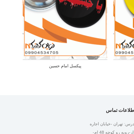
پیکسل امام حسین
طلاعات تماس
درس: تهران -خیابان اجاره
دار-روبه رو کوچه 48 ام-