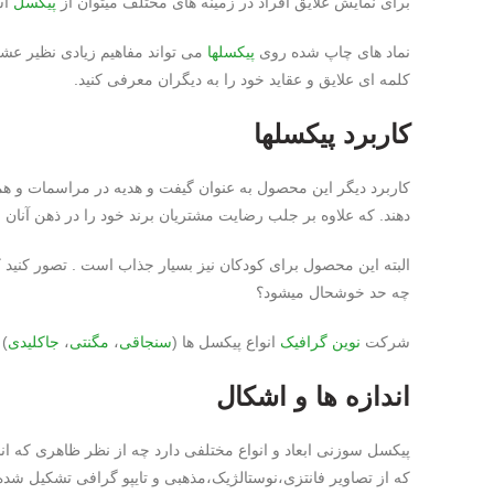
برای نمایش علایق افراد در زمینه های مختلف میتوان از
پیکسل
اس
نماد های چاپ شده روی
پیکسلها
می تواند مفاهیم زیادی نظیر عش
کلمه ای علایق و عقاید خود را به دیگران معرفی کنید.
کاربرد پیکسلها
کاربرد دیگر این محصول به عنوان گیفت و هدیه در مراسمات و هما
دهند. که علاوه بر جلب رضایت مشتریان برند خود را در ذهن آنان نهاد
البته این محصول برای کودکان نیز بسیار جذاب است . تصور کنید 
چه حد خوشحال میشود؟
شرکت
نوین گرافیک
انواع پیکسل ها (
سنجاقی
،
مگنتی
،
جاکلیدی
) 
اندازه ها و اشکال
پیکسل سوزنی ابعاد و انواع مختلفی دارد چه از نظر ظاهری که ان
که از تصاویر فانتزی،نوستالژیک،مذهبی و تایپو گرافی تشکیل شده 