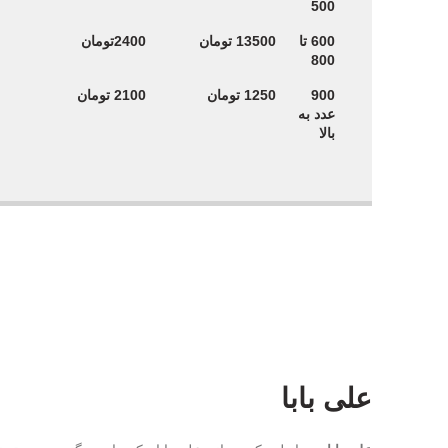
500
600 تا
13500 تومان
2400تومان
800
900
1250 تومان
2100 تومان
عدد به
بالا
علی بابا