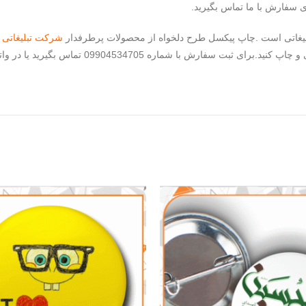
ی سفارش با ما تماس بگیرید.
لیغاتی است .چاپ پیکسل طرح دلخواه از محصولات پرطرفدار
شرکت تبلیغاتی 
برای ثبت سفارش با شماره 09904534705 تماس بگیرید یا در واتساپ-تلگرام-ایتا پیام بگذارید.