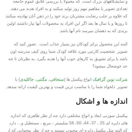
و نمایشگاههای بزرگ است. که معمولا با بررسی علایق عموم جامعه
تعدادی تصویر با مفاهیم مهم روز تولید میکنند و به افراد هدیه می دهند.
که علاوه بر جلب رضایت مشتریان برند خود را در ذهن آنان نهادینه میکنند
تا روزها و یا سال ها بعد اگر این افراد به محصولات آنها نیاز داشتند اولین
برندی که به ذهشان میرسد نام آنها باشد.
البته این محصول برای کودکان نیز بسیار جذاب است . تصور کنید که
تصویر شخصیت کارتنی مورد علاقه کودک شما روی کیف مدرسه اون
باشد یا برای تشویق به کارهای خوب آنها را هدیه بگیرد. به نظرتان تا چه
حد خوشحال میشود؟
شرکت
نوین گرافیک
انواع پیکسل ها (
سنجاقی
،
مگنتی
،
جاکلیدی
) با
تصویر دلخواه شما را با مناسب ترین قیمت و بهترین کیفیت ارائه میدهد.
اندازه ها و اشکال
پیکسل سوزنی ابعاد و انواع مختلفی دارد چه از نظر ظاهری که اندازه
های دایره ای 25 ، 37، 44، 50، 58 میلیمیتر ، مربع ، مستطیل و… دارد
که البته مثل پیکسل دایره ای محبوب نیستند و چه از نظر محتوایی که از