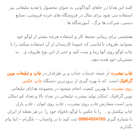
البته این هدایا در جاهای گوناگونی به عنوان محصول یا هدیه تبلیغاتی نیز
استقاده می شود برای مثال در فروشگاه های خرده فروشی، صنایع
دستی، شرکت ها بزگ ، آموزشگاه ها .
همچنینی برای زیبایی محیط کار و استفاده هرچه بیشتر از لوگو خود
میتوانید ظروف یا لباسی که عموما کارمندان از آن استفاده میکنند را با
چاپ لوگو روی آنها زیبا و ست کنید و حتی از این نوع ظروف و… به
مشتریان خود هدیه دهید.
چاپ تیشرت
از جمله خدمات جذاب و پر طرفدار در
چاپ و تبلیغات نوین
گرافیک
است. که با بهره گیری از بروزترین دستگاه
چاپ
عکس
روی
تیشرت
با بهترین کیفیت انجام میشود.در مجموعه هدایای تبلیغاتی
نوین گرافیک امکان تولید تیشرت تبلیغاتی در تعداد بالا و تعداد کم امکان
پذیر است.سفارش
چاپ
روی
تیشرت
،
چاپ
روی لیوان ،
چاپ
پازل ,
چاپ پیکسل و… را با عکس یا لوگو دلخواه خود را در هر نقطه از ایران
با شماره گیری
09904534705
ثبت کنید یا در واتساپ – تلگرام – ایتا پیام
بگذارید.