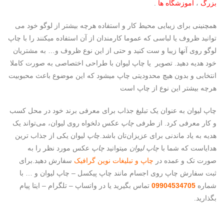
بزرگ
،
آموزشگاه ها
.
همچنینی برای زیبایی محیط کار و استفاده هرچه بیشتر از لوگو خود می
توانید ظروف یا لباسی که عموما کارمندان از آن استفاده میکنند را با چاپ
لوگو روی آنها زیبا و ست کنید و حتی از این نوع ظروف و… به مشتریان
خود هدیه دهید. تصویر یا چاپ لیوان با طراحی اختصاصی به صورت کاملا
انتخابی و بدون هیچ محدودیتی چاپ میشود که این موضوع باعث محبوبیت
هرچه بیشتر این نوع از چاپ است
چاپ لیوان به عنوان یک تبلیغ جذاب برای معرفی برند خود در محل کسب
و کار معرفی کرد. از طرفی
چاپ
عکس‌ دلخواه روی لیوان، می‌تواند یک
هدیه به یاد ماندنی برای عزیزان‌تان باشد.چ
اپ
لیوان یکی از جذاب ترین
هدایاست که شما با
چاپ لیوان
میتوانید
چاپ
عکس مورد نظر را به
صورت تک و عمده در
چاپ و تبلیغات نوین گرافیک
سفارش دهید.برای
ثبت سفارش چاپ روی اجسام مانند چاپ پیکسل – چاپ لیوان و … با
شماره
09904534705
تماس بگیرید یا در واتساپ – تلگرام – ایتا پیام
بگذارید.