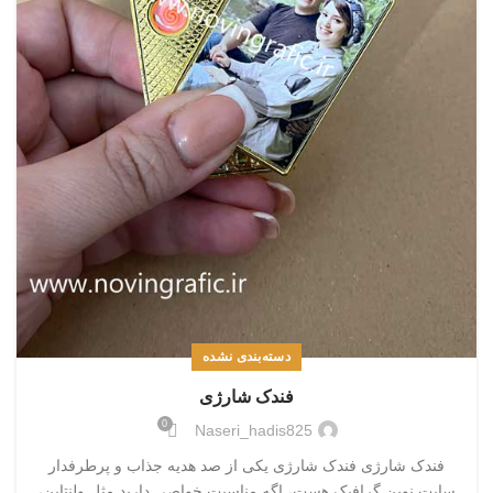
دسته‌بندی نشده
فندک شارژی
0
Naseri_hadis825
فندک شارژی فندک شارژی یکی از صد هدیه جذاب و پرطرفدار
سایت نوین گرافیک هست، اگه مناسبت خواصی دارید مثل ولنتاین،