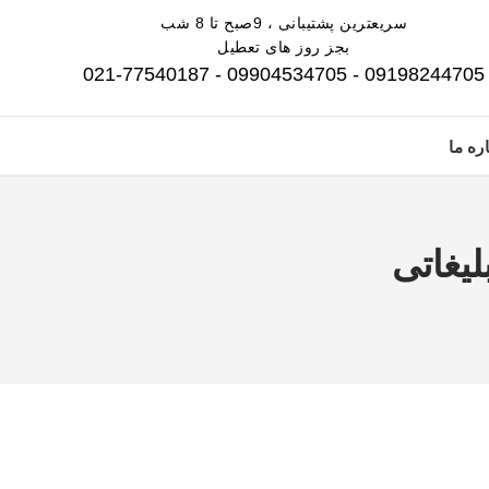
سریعترین پشتیبانی ، 9صبح تا 8 شب
بجز روز های تعطیل
09198244705 - 09904534705 - 021-77540187
ره ما
یغاتی