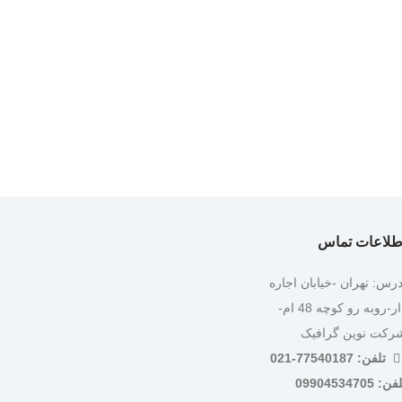
طلاعات تماس
درس: تهران -خیابان اجاره
دار-روبه رو کوچه 48 ام-
رکت نوین گرافیک
تلفن: 77540187-021
ن: 09904534705