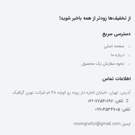
از تخفیف‌ها زودتر از همه باخبر شوید!
دسترسی سریع
صفحه اصلی
درباره ما
نحوه سفارش یک محصول
اطلاعات تماس
آدرس: تهران -خیابان اجاره دار-روبه رو کوچه 48 ام-شرکت نوین گرافیک
تلفن: 77540187-021
تلفن: 09904534705
ایمیل:novingrafic1@gmail.com