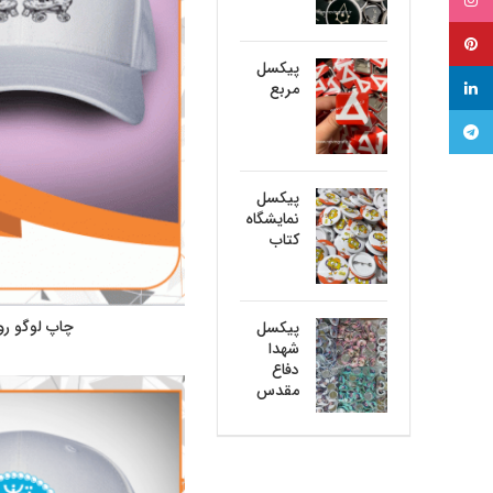
اینستاگرام
پینترست
پیکسل
لینکدین
مربع
تلگرام
پیکسل
نمایشگاه
کتاب
چاپ لوگو رو
پیکسل
شهدا
دفاع
مقدس