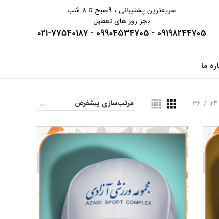
سریعترین پشتیبانی ، 9صبح تا 8 شب
بجز روز های تعطیل
09198244705 - 09904534705 - 021-77540187
اره ما
36
24