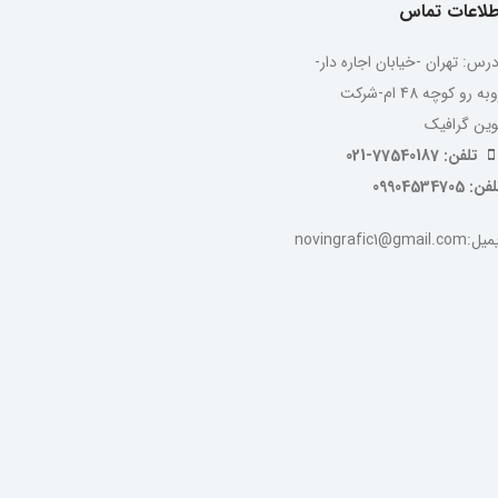
طلاعات تماس
درس: تهران -خیابان اجاره دار-
روبه رو کوچه 48 ام-شرکت
وین گرافیک
تلفن: 77540187-021
ن: 09904534705
:novingrafic1@gmail.com