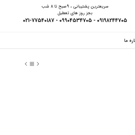
سریعترین پشتیبانی ، 9صبح تا 8 شب
بجز روز های تعطیل
09198244705 - 09904534705 - 021-77540187
اره ما