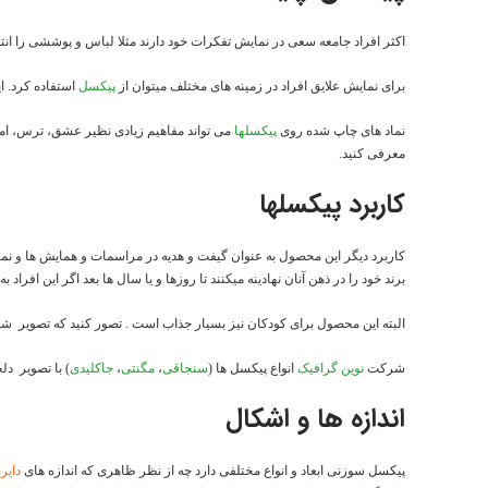
اکثر افراد جامعه سعی در نمایش تفکرات خود دارند مثلا لباس و پوششی را انت
برای نمایش علایق افراد در زمینه های مختلف میتوان از
پیکسل
استفاده کرد. ا
نماد های چاپ شده روی
پیکسلها
می تواند مفاهیم زیادی نظیر عشق، ترس، امی
معرفی کنید.
کاربرد پیکسلها
کاربرد دیگر این محصول به عنوان گیفت و هدیه در مراسمات و همایش ها و نمای
برند خود را در ذهن آنان نهادینه میکنند تا روزها و یا سال ها بعد اگر این افراد 
البته این محصول برای کودکان نیز بسیار جذاب است . تصور کنید که تصویر ش
شرکت
نوین گرافیک
انواع پیکسل ها (
سنجاقی
،
مگنتی
،
جاکلیدی
) با تصویر دل
اندازه ها و اشکال
پیکسل سوزنی ابعاد و انواع مختلفی دارد چه از نظر ظاهری که اندازه های
دایره ای 25 ، 37، 44، 50، 