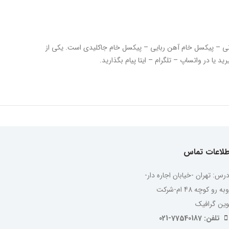
ی – پیکسل خام آهن ربایی – پیکسل خام جاکلیدی است. یکی از
طلاعات تماس
درس: تهران -خیابان اجاره دار-
روبه رو کوچه 48 ام-شرکت
وین گرافیک
تلفن: 77540187-021