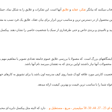
خاب میکنند که بیانگر
تفکر
،
عقاید
و
علایق
آنها است. این تفکرات و علایق را به شکل نماد، جمل
ین محصول از در دسترس ترین و مناسب ترین ابزار برای بیان عقاد، علایق یک فرد نسب به 
د و ناامیدی و برندی خاص و حتی طرفداری از سبک یا شخصیت خاصی را نشان دهند. پیکسل باع
شگاههای بزرگ است. که معمولا با بررسی علایق عموم جامعه تعدادی تصویر با مفاهیم مهم روز
به محصولات آنها نیاز داشتند اولین برندی که به ذهشان میرسد نام آنها باشد.
خصیت کارتنی مورد علاقه کودک شما روی کیف مدرسه اون باشد یا برای تشویق به کارهای خوب آ
خواه شما را با مناسب ترین قیمت و بهترین کیفیت ارائه میدهد.
58 میلیمیتر ، مربع ، مستطیل و…
دارد که البته مثل پیکسل دایره ای محب