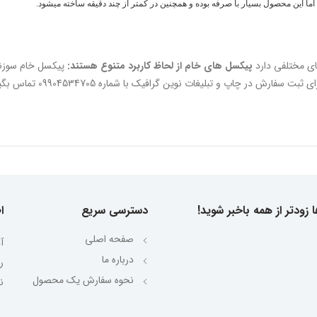
 اما این محصول بسیار با صرفه بوده و همچنین در کمتر از چند دقیقه ساخته میشود.
ی مختلفی دارد
پیکسل های خام از لحاظ کاربرد متنوع هستند:
پیکسل خام سوزن
فیک با شماره 09904534705 تماس بگیرید یا در واتساپ – تلگرام – ایتا پیام بگذارید.
 زودتر از همه باخبر شوید!
دسترسی سریع
ا
صفحه اصلی
آ
درباره ما
نحوه سفارش یک محصول
ن