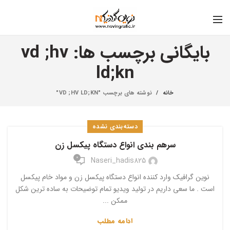
بایگانی برچسب ها: vd ;hv
ld;kn
خانه
نوشته های برچسب "VD ;HV LD;KN"
دسته‌بندی نشده
سرهم بندی انواع دستگاه پیکسل زن
0
Naseri_hadis825
نوین گرافیک وارد کننده انواع دستگاه پیکسل زن و مواد خام پیکسل
است . ما سعی داریم در تولید ویدیو تمام توضیحات به ساده ترین شکل
ممکن ...
ادامه مطلب